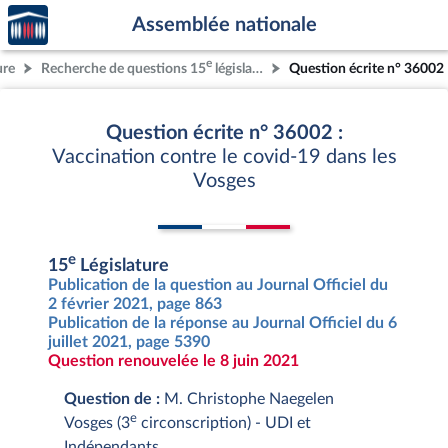
Accèder
Aller au contenu
Aller en bas de la page
Assemblée nationale
à la
page
e
ure
Recherche de questions 15
législature
Question écrite n° 36002
d'accueil
Question écrite n° 36002 :
Vaccination contre le covid-19 dans les
Vosges
e
15
Législature
Publication de la question au Journal Officiel du
2 février 2021, page 863
Publication de la réponse au Journal Officiel du 6
juillet 2021, page 5390
Question renouvelée le 8 juin 2021
Question de :
M. Christophe Naegelen
e
Vosges (3
circonscription) - UDI et
Indépendants