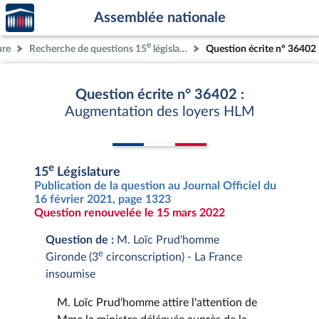
Accèder
Aller au contenu
Aller en bas de la page
Assemblée nationale
à la
page
e
ure
Recherche de questions 15
législature
Question écrite n° 36402
d'accueil
Question écrite n° 36402 :
Augmentation des loyers HLM
e
15
Législature
Publication de la question au Journal Officiel du
16 février 2021, page 1323
Question renouvelée le 15 mars 2022
Question de :
M. Loïc Prud'homme
e
Gironde (3
circonscription) - La France
insoumise
M. Loïc Prud'homme attire l'attention de