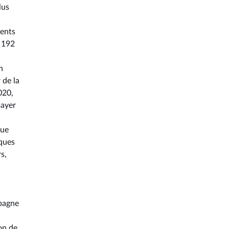
lus
dents
c 192
n
 de la
020,
payer
que
aques
s,
mpagne
on de