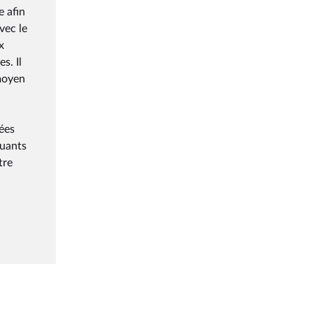
e afin
vec le
x
s. Il
 moyen
ées
quants
tre