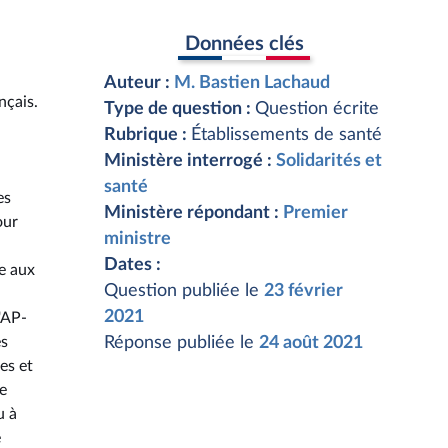
Données clés
Auteur :
M. Bastien Lachaud
nçais.
Type de question :
Question écrite
Rubrique :
Établissements de santé
Ministère interrogé :
Solidarités et
santé
es
Ministère répondant :
Premier
our
ministre
Dates :
e aux
Question publiée le
23 février
2021
'AP-
es
Réponse publiée le
24 août 2021
es et
ne
u à
e