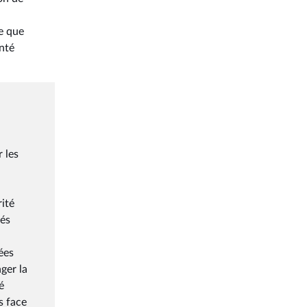
ce que
anté
 les
ité
tés
ées
ger la
é
s face