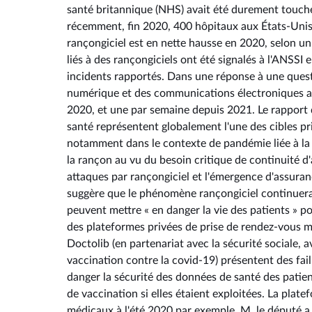
santé britannique (NHS) avait été durement touché
récemment, fin 2020, 400 hôpitaux aux États-Unis
rançongiciel est en nette hausse en 2020, selon un 
liés à des rançongiciels ont été signalés à l'ANSS
incidents rapportés. Dans une réponse à une questio
numérique et des communications électroniques a i
2020, et une par semaine depuis 2021. Le rapport d
santé représentent globalement l'une des cibles pri
notamment dans le contexte de pandémie liée à la c
la rançon au vu du besoin critique de continuité d'
attaques par rançongiciel et l'émergence d'assura
suggère que le phénomène rançongiciel continuera à
peuvent mettre « en danger la vie des patients » po
des plateformes privées de prise de rendez-vous m
Doctolib (en partenariat avec la sécurité sociale,
vaccination contre la covid-19) présentent des fai
danger la sécurité des données de santé des patien
de vaccination si elles étaient exploitées. La plate
médicaux à l'été 2020 par exemple. M. le député a