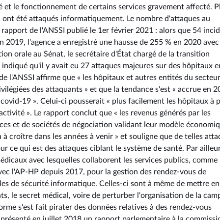
 et le fonctionnement de certains services gravement affecté. P
 ont été attaqués informatiquement. Le nombre d'attaques au
rapport de l'ANSSI publié le 1er février 2021 : alors que 54 inci
I en 2019, l'agence a enregistré une hausse de 255 % en 2020 ave
n orale au Sénat, le secrétaire d'État chargé de la transition
ndiqué qu'il y avait eu 27 attaques majeures sur des hôpitaux e
e l'ANSSI affirme que « les hôpitaux et autres entités du secteur
vilégiées des attaquants » et que la tendance s'est « accrue en 2
ovid-19 ». Celui-ci pousserait « plus facilement les hôpitaux à 
activité ». Le rapport conclut que « les revenus générés par les
nces et de sociétés de négociation validant leur modèle économi
 croître dans les années à venir » et souligne que de telles att
ur ce qui est des attaques ciblant le système de santé. Par ailleur
édicaux avec lesquelles collaborent les services publics, comme
 avec l'AP-HP depuis 2017, pour la gestion des rendez-vous de
lles de sécurité informatique. Celles-ci sont à même de mettre en
ts, le secret médical, voire de perturber l'organisation de la ca
forme s'est fait pirater des données relatives à des rendez-vous
 présenté en juillet 2018 un rapport parlementaire à la commissi