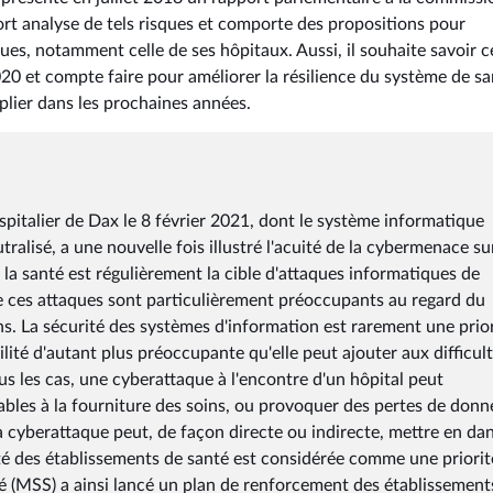
ort analyse de tels risques et comporte des propositions pour
ues, notamment celle de ses hôpitaux. Aussi, il souhaite savoir 
2020 et compte faire pour améliorer la résilience du système de s
plier dans les prochaines années.
spitalier de Dax le 8 février 2021, dont le système informatique
lisé, a une nouvelle fois illustré l'acuité de la cybermenace sur
 la santé est régulièrement la cible d'attaques informatiques de
 de ces attaques sont particulièrement préoccupants au regard du
s. La sécurité des systèmes d'information est rarement une prior
ilité d'autant plus préoccupante qu'elle peut ajouter aux difficul
s les cas, une cyberattaque à l'encontre d'un hôpital peut
bles à la fourniture des soins, ou provoquer des pertes de donn
la cyberattaque peut, de façon directe ou indirecte, mettre en dan
rité des établissements de santé est considérée comme une priorit
nté (MSS) a ainsi lancé un plan de renforcement des établissement