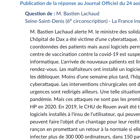
Publication de la réponse au Journal Officiel du 24 a
Question de :
M. Bastien Lachaud
e
Seine-Saint-Denis (6
circonscription) - La France i
M. Bastien Lachaud alerte M. le ministre des solida
L'hôpital de Dax a été victime d'une cyberattaque.
coordonnées des patients mais aussi logiciels perm
centre de vaccination contre la covid-19 est sus
informatique. L'arrivée de nouveaux patients est l
rendez-vous. Les malfaiteurs ont installé un logic
les débloquer. Moins d'une semaine plus tard, l'hô
cyberattaque. Les interventions chirurgicales ont 
urgences sont redirigés ailleurs. Une telle situatio
pandémie. Mais ces attaques ne sont pas les premi
HP en 2020. En 2019, le CHU de Rouen avait été t
logiciels installés à l'insu de l'utilisateur, qui p
peuvent faire l'objet d'un chantage pour leur resti
rançon en promettant un retour à la normale si el
infecter plus de 300 000 ordinateurs, dans 150 pay