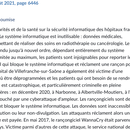
oût 2021, page 6446
nsoumise
rités et de la santé sur la sécurité informatique des hôpitaux fra
 Le système informatique est inutilisable : données médicales,
ettant de réaliser des soins en radiothérapie ou cancérologie. Le
pendu jusqu'à nouvel ordre, dépendant entièrement du système
imitée au maximum, les patients sont injoignables pour reporter l
iel qui bloque le système informatique et réclament une rançon p
pital de Villefranche-sur-Saône a également été victime d'une
dû être déprogrammées et les patients qui ont besoin de se rendr
n est catastrophique, et particulièrement criminelle en pleine
ères : en décembre 2020, à Narbonne, à Albertville-Moutiers, à l
ouché par une cyberattaque d'ampleur. Les rançongiciels sont d
euvent bloquer le système informatique. Les données sont inaccessibl
tution ou leur non-divulgation. Les attaquants réclament alors u
le est payée. En mai 2017, le rançongiciel WannaCry était parven
s. Victime parmi d'autres de cette attaque, le service national d