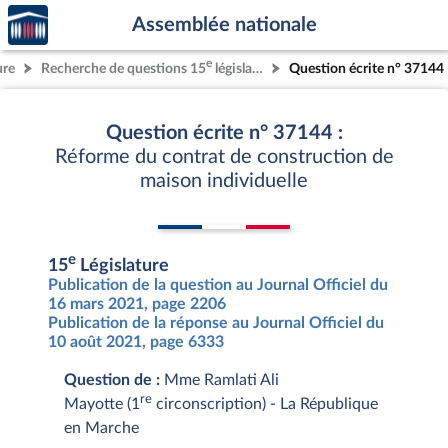
Accèder
Aller au contenu
Aller en bas de la page
Assemblée nationale
à la
page
e
ure
Recherche de questions 15
législature
Question écrite n° 37144
d'accueil
Question écrite n° 37144 :
Réforme du contrat de construction de
maison individuelle
e
15
Législature
Publication de la question au Journal Officiel du
16 mars 2021, page 2206
Publication de la réponse au Journal Officiel du
10 août 2021, page 6333
Question de :
Mme Ramlati Ali
re
Mayotte (1
circonscription) - La République
en Marche