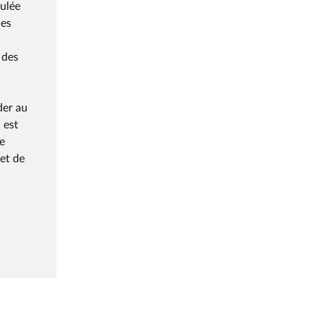
mulée
les
 des
l
der au
 est
e
jet de