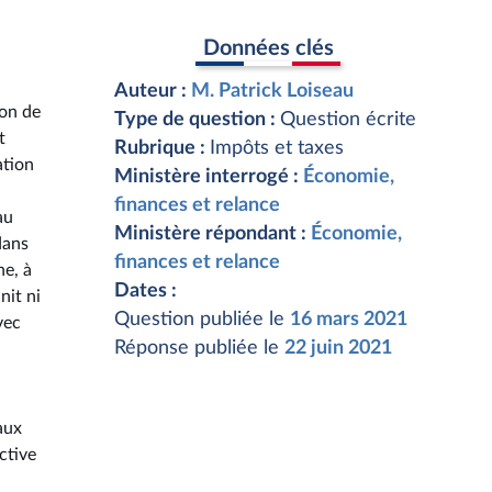
Données clés
Auteur :
M. Patrick Loiseau
ion de
Type de question :
Question écrite
t
Rubrique :
Impôts et taxes
ation
Ministère interrogé :
Économie,
finances et relance
au
Ministère répondant :
Économie,
dans
finances et relance
ne, à
Dates :
nit ni
Question publiée le
16 mars 2021
vec
Réponse publiée le
22 juin 2021
aux
ctive