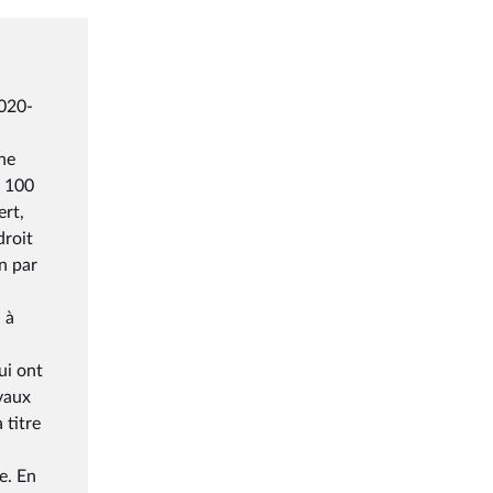
2020-
une
e 100
ert,
droit
n par
 à
ui ont
avaux
 titre
e. En