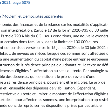
in 2021, page 5078
e (MoDem) et Démocrates apparentés
onomie, des finances et de la relance sur les modalités d'applicat
 son interprétation. L'article 19 de la loi n° 2020-935 du 30 juille
 l'article 790 A bis du CGI, sous conditions, une nouvelle exonér
ur certains dons familiaux, dans la limite de 100 000 euros.
 consentis et versés entre le 15 juillet 2020 et le 30 juin 2021 
à défaut, de neveux ou nièces lorsque ces sommes sont affectées 
 ou à une augmentation du capital d'une petite entreprise européen
ruction de la résidence principale du donataire. Le texte ne défi
épenses éligibles à l'affectation au sens du texte. Par analogie a
ble des dépenses, qui constituent le prix de revient d'une
 à sa résidence principale, pourraient être éligibles. Le prix de
ain et l'ensemble des dépenses de viabilisation. Cependant,
estrictive du texte et limiter le montant de l'affectation éligible 
t délai pour affecter les sommes, une interprétation trop restri
ande donc de repréciser les dispositions prises par cet article.