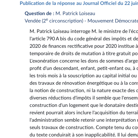
Publication de la réponse au Journal Officiel du 22 ju
Question de :
M. Patrick Loiseau
e
Vendée (2
circonscription) - Mouvement Démocrat
M. Patrick Loiseau interroge M. le ministre de l'éc
l'article 790 A bis du code général des impôts et de
2020 de finances rectificative pour 2020 institue à
temporaire de droits de mutation à titre gratuit po
L'exonération concerne les dons de sommes d'argent
profit d'un descendant, enfant, petit-enfant ou, 
les trois mois à la souscription au capital initial
des travaux de rénovation énergétique ou à la const
la notion de construction, ni la nature exacte des d
diverses réductions d'impôts il semble que l'ensem
construction d'un logement que le donataire destine
revient pourrait alors inclure l'acquisition du terr
l'administration semble retenir une interprétation r
seuls travaux de construction. Compte tenu du cour
du texte conduirait à son inapplicabilité. Il lui dem