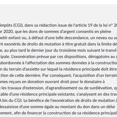
 impôts (CGI), dans sa rédaction issue de l'article 19 de la loi n° 
our 2020, que les dons de sommes d'argent consentis en pleine
-petit-enfant ou, à défaut d'une telle descendance, un neveu ou 
ont exonérés de droits de mutation à titre gratuit dans la limite d
, au plus tard le dernier jour du troisième mois suivant le transf
pale. L'exonération prévue par ces dispositions, dérogatoire au 
 subordonnée à l'affectation des sommes données à la constructio
n du terrain d'assiette sur lequel la résidence principale doit être
tion de cette dernière. Par conséquent, l'acquisition d'un terrain
mmes reçues en donation ouvrant droit pour le donataire à
ue les travaux d'extension, d'agrandissement ou de surélévation, q
table d'une résidence principale existante, s'analysent en des tr
A bis du CGI. Le bénéfice de l'exonération de droits de mutation à
 dessaisisse d'une somme égale au montant du don dans un délai
sement, afin de financer la construction de sa résidence principal