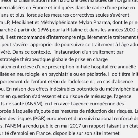
selon la classification internationale des maladies de l'Organisa
mercialisées en France et indiquées dans le cadre d'une prise en
ans et plus, lorsque les mesures correctives seules s'avèrent
asim LP, Medikinet et Méthylphénidate Mylan Pharma, dont le prin
marché à partir de 1996 pour la Ritaline et dans les années 2000
ngé, il est recommandé d'interrompre régulièrement le traitement 
 il peut s'avérer approprier de poursuivre ce traitement à l'âge adu
éré. Dans ce contexte, l'instauration d'un traitement par
 stratégie thérapeutique globale de prise en charge
itement relève d'une prescription initiale hospitalière annuelle
sés en neurologie, en psychiatrie ou en pédiatrie. Il doit être ini
portement de l'enfant et/ou de l'adolescent ; en cas d'absence
pu. En raison des effets indésirables potentiels du méthylphénida
ts en question s'adressent et du risque de mésusage, l'agence
ts de santé (ANSM), en lien avec l'agence européenne des
rcée à laquelle s'ajoute des mesures de réduction des risques. L
tion des risques (PGR) européen et d'un suivi national renforcé d
ns, l'ANSM a rendu public en mai 2017 un rapport faisant un état
urité d'emploi en France, disponible sur son site internet