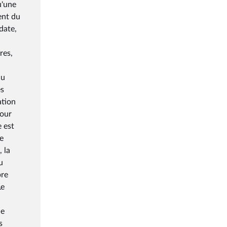
u'une
ent du
date,
res,
du
es
ation
pour
e est
e
 la
u
bre
Le
le
s