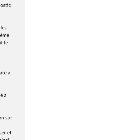
ostic
 les
stème
t le
ate a
té à
on sur
ser et