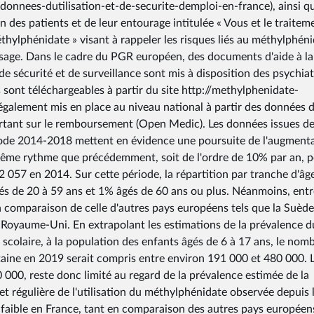
-donnees-dutilisation-et-de-securite-demploi-en-france), ainsi q
n des patients et de leur entourage intitulée « Vous et le traitem
méthylphénidate » visant à rappeler les risques liés au méthylphéni
 usage. Dans le cadre du PGR européen, des documents d'aide à la
e sécurité et de surveillance sont mis à disposition des psychiat
 sont téléchargeables à partir du site http://methylphenidate-
t également mis en place au niveau national à partir des données 
rtant sur le remboursement (Open Medic). Les données issues d
iode 2014-2018 mettent en évidence une poursuite de l'augment
 même rythme que précédemment, soit de l'ordre de 10% par an, 
 057 en 2014. Sur cette période, la répartition par tranche d'âg
és de 20 à 59 ans et 1% âgés de 60 ans ou plus. Néanmoins, entr
en comparaison de celle d'autres pays européens tels que la Suède,
e Royaume-Uni. En extrapolant les estimations de la prévalence d
colaire, à la population des enfants âgés de 6 à 17 ans, le nom
aine en 2019 serait compris entre environ 191 000 et 480 000. 
 000, reste donc limité au regard de la prévalence estimée de la
 régulière de l'utilisation du méthylphénidate observée depuis 
 faible en France, tant en comparaison des autres pays européen