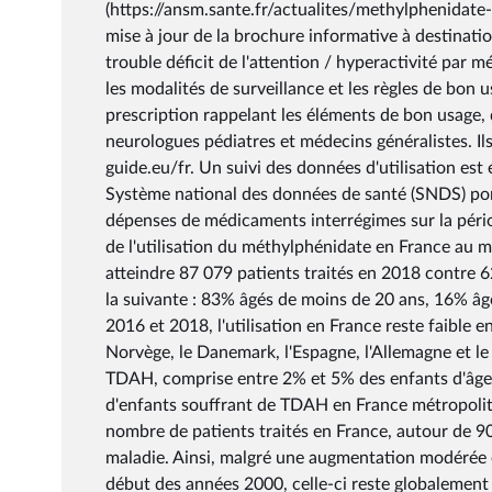
(https://ansm.sante.fr/actualites/methylphenidate
mise à jour de la brochure informative à destinatio
trouble déficit de l'attention / hyperactivité par 
les modalités de surveillance et les règles de bon
prescription rappelant les éléments de bon usage, d
neurologues pédiatres et médecins généralistes. Ils
guide.eu/fr. Un suivi des données d'utilisation es
Système national des données de santé (SNDS) po
dépenses de médicaments interrégimes sur la pér
de l'utilisation du méthylphénidate en France au
atteindre 87 079 patients traités en 2018 contre 62
la suivante : 83% âgés de moins de 20 ans, 16% âg
2016 et 2018, l'utilisation en France reste faible 
Norvège, le Danemark, l'Espagne, l'Allemagne et l
TDAH, comprise entre 2% et 5% des enfants d'âge s
d'enfants souffrant de TDAH en France métropolit
nombre de patients traités en France, autour de 90
maladie. Ainsi, malgré une augmentation modérée et
début des années 2000, celle-ci reste globalement