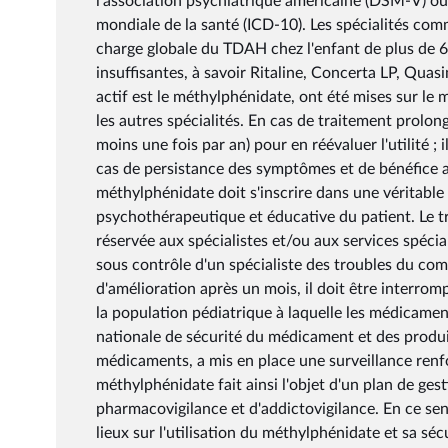
l'association psychiatrique américaine (DSM-V) ou 
mondiale de la santé (ICD-10). Les spécialités com
charge globale du TDAH chez l'enfant de plus de 6 
insuffisantes, à savoir Ritaline, Concerta LP, Qu
actif est le méthylphénidate, ont été mises sur le 
les autres spécialités. En cas de traitement prolo
moins une fois par an) pour en réévaluer l'utilité ;
cas de persistance des symptômes et de bénéfice av
méthylphénidate doit s'inscrire dans une véritable
psychothérapeutique et éducative du patient. Le tra
réservée aux spécialistes et/ou aux services spéciali
sous contrôle d'un spécialiste des troubles du com
d'amélioration après un mois, il doit être interrom
la population pédiatrique à laquelle les médicamen
nationale de sécurité du médicament et des produi
médicaments, a mis en place une surveillance renfo
méthylphénidate fait ainsi l'objet d'un plan de ges
pharmacovigilance et d'addictovigilance. En ce se
lieux sur l'utilisation du méthylphénidate et sa séc