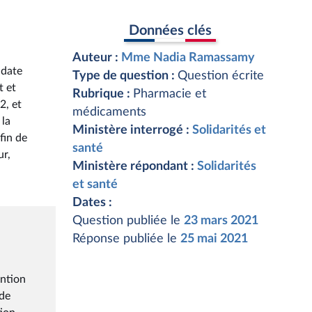
Données clés
Auteur :
Mme Nadia Ramassamy
idate
Type de question :
Question écrite
t et
Rubrique :
Pharmacie et
2, et
médicaments
 la
Ministère interrogé :
Solidarités et
fin de
santé
ur,
Ministère répondant :
Solidarités
et santé
Dates :
Question publiée le
23 mars 2021
Réponse publiée le
25 mai 2021
ention
 de