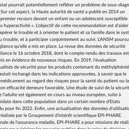
stat pourrait potentiellement refléter un problème de sous-diagn
 Sur cet aspect, la Haute autorité de santé a publié en 2014 un
e premier recours devant un enfant ou un adolescent susceptible
ns hyperactivité ». L'objectif de cette recommandation est d'aider
pérer le trouble et à orienter le patient et sa famille dans le sy
 trouble, et à participer conjointement au suivi. L'ANSM poursui
gilance qu'elle a mis en place. La revue des données de sécurité
ilance le 16 octobre 2018, dont le compte rendu des travaux est
s mis en évidence de nouveaux risques. En 2019, l'évaluation
alisés de sécurité pour les produits contenant du méthylphénid
estait inchangé dans les indications approuvées, à savoir que le
u médicament au regard des risques pour la santé du patient ou la
 son efficacité demeure favorable. Une étude de suivi de la sécuri
z l'adulte est également en cours au niveau européen, suite à
nidate dans cette population dans un certain nombre d'Etats
u pour fin 2022. Enfin, une actualisation des données d'utilisati
réalisée par le Groupement d'intérêt scientifique EPI-PHARE.
nale de l'assurance maladie, EPI-PHARE a pour missions de réali