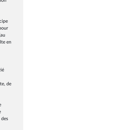
tion
cipe
 pour
(au
lte en
tié
te, de
e
e
 des