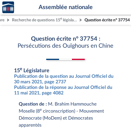
Accèder
Aller au contenu
Aller en bas de la page
Assemblée nationale
à la
page
e
ure
Recherche de questions 15
législature
Question écrite n° 37754
d'accueil
Question écrite n° 37754 :
Persécutions des Ouïghours en Chine
e
15
Législature
Publication de la question au Journal Officiel du
30 mars 2021, page 2737
Publication de la réponse au Journal Officiel du
11 mai 2021, page 4082
Question de :
M. Brahim Hammouche
e
Moselle (8
circonscription) - Mouvement
Démocrate (MoDem) et Démocrates
apparentés