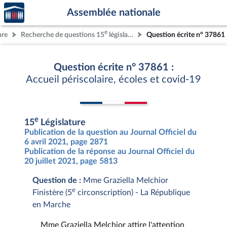
Accèder
Aller au contenu
Aller en bas de la page
Assemblée nationale
à la
page
e
ure
Recherche de questions 15
législature
Question écrite n° 37861
d'accueil
Question écrite n° 37861 :
Accueil périscolaire, écoles et covid-19
e
15
Législature
Publication de la question au Journal Officiel du
6 avril 2021, page 2871
Publication de la réponse au Journal Officiel du
20 juillet 2021, page 5813
Question de :
Mme Graziella Melchior
e
Finistère (5
circonscription) - La République
en Marche
Mme Graziella Melchior attire l'attention