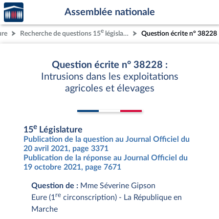
Accèder
Aller au contenu
Aller en bas de la page
Assemblée nationale
à la
page
e
ure
Recherche de questions 15
législature
Question écrite n° 38228
d'accueil
Question écrite n° 38228 :
Intrusions dans les exploitations
agricoles et élevages
e
15
Législature
Publication de la question au Journal Officiel du
20 avril 2021, page 3371
Publication de la réponse au Journal Officiel du
19 octobre 2021, page 7671
Question de :
Mme Séverine Gipson
re
Eure (1
circonscription) - La République en
Marche