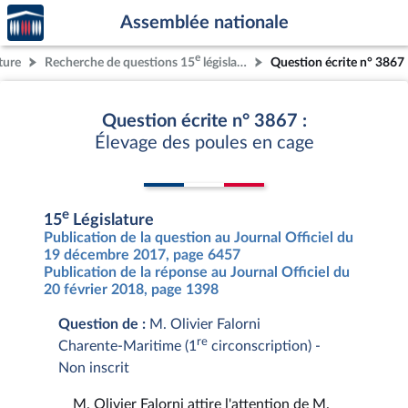
Accèder
Aller au contenu
Aller en bas de la page
Assemblée nationale
à la
page
e
ture
Recherche de questions 15
législature
Question écrite n° 3867
d'accueil
Question écrite n° 3867 :
Élevage des poules en cage
e
15
Législature
Publication de la question au Journal Officiel du
19 décembre 2017, page 6457
Publication de la réponse au Journal Officiel du
20 février 2018, page 1398
Question de :
M. Olivier Falorni
re
Charente-Maritime (1
circonscription) -
Non inscrit
M. Olivier Falorni attire l'attention de M.