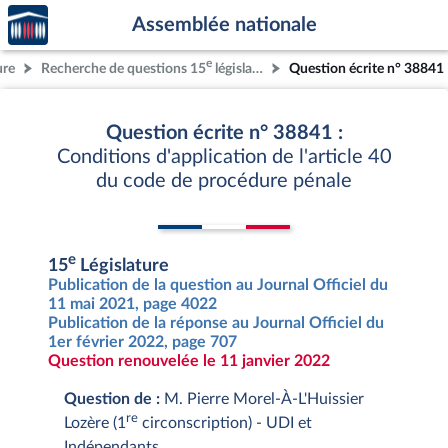
Accèder
Aller au contenu
Aller en bas de la page
Assemblée nationale
à la
page
e
ure
Recherche de questions 15
législature
Question écrite n° 38841
d'accueil
Question écrite n° 38841 :
Conditions d'application de l'article 40
du code de procédure pénale
e
15
Législature
Publication de la question au Journal Officiel du
11 mai 2021, page 4022
Publication de la réponse au Journal Officiel du
1er février 2022, page 707
Question renouvelée le 11 janvier 2022
Question de :
M. Pierre Morel-À-L'Huissier
re
Lozère (1
circonscription) - UDI et
Indépendants