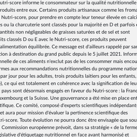
Nutri-score informe le consommateur sur la qualité nutritionnelle
roduits entre eux. Certains produits artisanaux comme les from
du Nutri-score, pour prendre en compte leur teneur élevée en calc
 ou la charcuterie sont classés pour la majorité en D et parfois 
uantités non négligeables de graisses saturées et de sel et sont
ts classés D ou E avec le Nutri-score, ces produits peuvent
limentation équilibrée. Ce message est d'ailleurs rappelé par sa
 à destination du grand public depuis le 5 juillet 2021. Inform
ionnelle de ces aliments n'exclut pas de les consommer mais enco
formes aux recommandations nutritionnelles du programme natio
par jour pour les adultes, trois produits laitiers pour les enfants,
 ce qui est totalement en cohérence avec la signification de leu
t pays sont désormais engagés en faveur du Nutri-score : la Franc
 Luxembourg et la Suisse. Une gouvernance a été mise en place en
fique. Ce comité, composé d'experts scientifiques indépendant
 et aura pour mission d'évaluer la pertinence scientifique des
ri-score. Toute évolution ne pourra donc être envisagée que sou
La Commission européenne prévoit, dans sa stratégie « de la ferm
gislative d'étiquetage nutritionnel en face avant harmonisé et