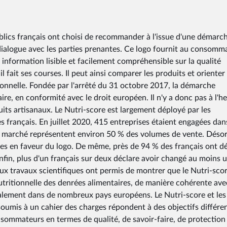
publics français ont choisi de recommander à l'issue d'une démarc
e dialogue avec les parties prenantes. Ce logo fournit au consomm
e information lisible et facilement compréhensible sur la qualité
 fait ses courses. Il peut ainsi comparer les produits et orienter
tionnelle. Fondée par l'arrêté du 31 octobre 2017, la démarche
re, en conformité avec le droit européen. Il n'y a donc pas à l'h
duits artisanaux. Le Nutri-score est largement déployé par les
es français. En juillet 2020, 415 entreprises étaient engagées dan
e marché représentent environ 50 % des volumes de vente. Déso
ées en faveur du logo. De même, près de 94 % des français ont d
Enfin, plus d'un français sur deux déclare avoir changé au moins 
x travaux scientifiques ont permis de montrer que le Nutri-sco
 nutritionnelle des denrées alimentaires, de manière cohérente ave
lement dans de nombreux pays européens. Le Nutri-score et les
t soumis à un cahier des charges répondent à des objectifs différen
nsommateurs en termes de qualité, de savoir-faire, de protection