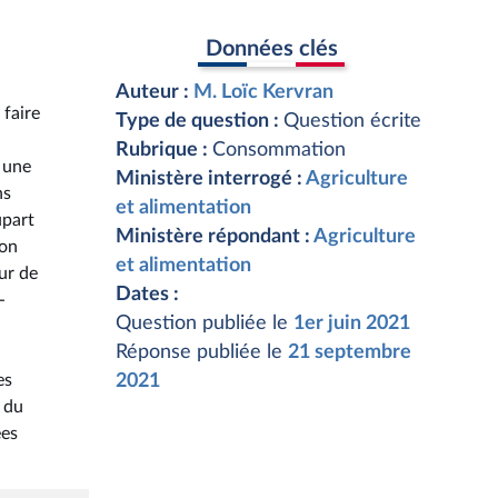
Données clés
Auteur :
M. Loïc Kervran
 faire
Type de question :
Question écrite
Rubrique :
Consommation
 une
Ministère interrogé :
Agriculture
ns
et alimentation
upart
Ministère répondant :
Agriculture
ion
et alimentation
ur de
Dates :
-
Question publiée le
1er juin 2021
Réponse publiée le
21 septembre
es
2021
s du
ées