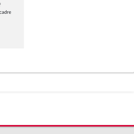
f
 cadre