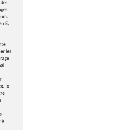
 des
ages
ium.
en E,
nté
er les
urage
nal
r
e, le
tre
s,
s
e à