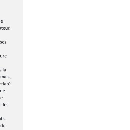
he
ateur,
 ses
eure
s la
rmais,
éclaré
une
re
c les
ts.
 de