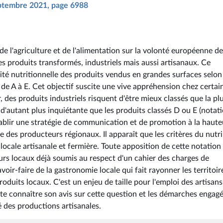
septembre 2021, page 6988
 de l'agriculture et de l'alimentation sur la volonté européenne de
es produits transformés, industriels mais aussi artisanaux. Ce
té nutritionnelle des produits vendus en grandes surfaces selon
 de A à E. Cet objectif suscite une vive appréhension chez certai
r, des produits industriels risquent d'être mieux classés que la pl
 d'autant plus inquiétante que les produits classés D ou E (notat
tablir une stratégie de communication et de promotion à la haute
e des producteurs régionaux. Il apparaît que les critères du nutri
locale artisanale et fermière. Toute apposition de cette notation
urs locaux déjà soumis au respect d'un cahier des charges de
avoir-faire de la gastronomie locale qui fait rayonner les territoir
roduits locaux. C'est un enjeu de taille pour l'emploi des artisan
haite connaître son avis sur cette question et les démarches engag
é des productions artisanales.