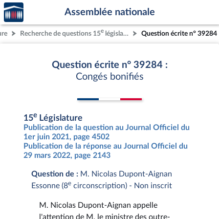
Accèder
Aller au contenu
Aller en bas de la page
Assemblée nationale
à la
page
e
ure
Recherche de questions 15
législature
Question écrite n° 39284
d'accueil
Question écrite n° 39284 :
Congés bonifiés
e
15
Législature
Publication de la question au Journal Officiel du
1er juin 2021, page 4502
Publication de la réponse au Journal Officiel du
29 mars 2022, page 2143
Question de :
M. Nicolas Dupont-Aignan
e
Essonne (8
circonscription) - Non inscrit
M. Nicolas Dupont-Aignan appelle
l'attention de M. le ministre des outre-