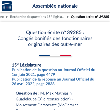
Accèder
Aller au contenu
Aller en bas de la page
Assemblée nationale
à la
page
e
ure
Recherche de questions 15
législature
Question écrite n° 39285
d'accueil
Question écrite n° 39285 :
Congés bonifiés des fonctionnaires
originaires des outre-mer
e
15
Législature
Publication de la question au Journal Officiel du
1er juin 2021, page 4479
Publication de la réponse au Journal Officiel du
26 avril 2022, page 2838
Question de :
M. Max Mathiasin
e
Guadeloupe (3
circonscription) -
Mouvement Démocrate (MoDem) et