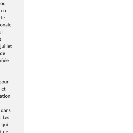
 ou
 en
tte
ionale
ui
e
uillet
 de
nfiée
 pour
 et
tation
t dans
. Les
 qui
t de