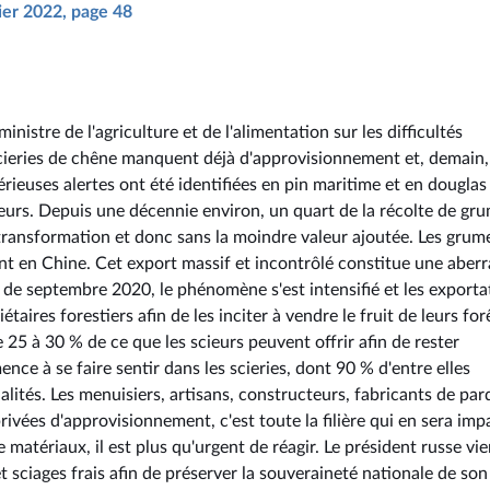
vier 2022, page 48
nistre de l'agriculture et de l'alimentation sur les difficultés
scieries de chêne manquent déjà d'approvisionnement et, demain, 
rieuses alertes ont été identifiées en pin maritime et en douglas
urs. Depuis une décennie environ, un quart de la récolte de gr
e transformation et donc sans la moindre valeur ajoutée. Les grum
nt en Chine. Cet export massif et incontrôlé constitue une aberr
de septembre 2020, le phénomène s'est intensifié et les exporta
taires forestiers afin de les inciter à vendre le fruit de leurs for
25 à 30 % de ce que les scieurs peuvent offrir afin de rester
e à se faire sentir dans les scieries, dont 90 % d'entre elles
ités. Les menuisiers, artisans, constructeurs, fabricants de par
 privées d'approvisionnement, c'est toute la filière qui en sera im
matériaux, il est plus qu'urgent de réagir. Le président russe vie
 sciages frais afin de préserver la souveraineté nationale de son