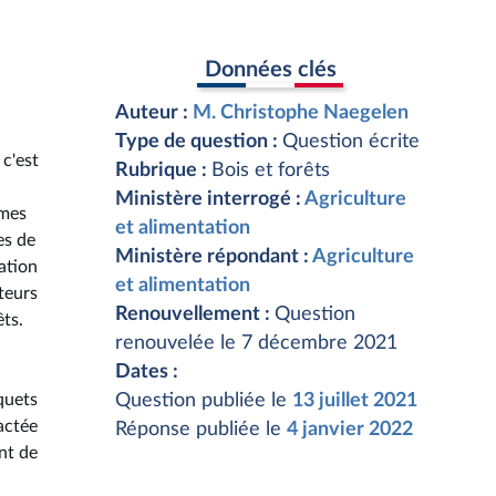
Données clés
Auteur :
M. Christophe Naegelen
Type de question :
Question écrite
c'est
Rubrique :
Bois et forêts
Ministère interrogé :
Agriculture
umes
et alimentation
es de
Ministère répondant :
Agriculture
ation
et alimentation
teurs
Renouvellement :
Question
êts.
renouvelée le 7 décembre 2021
Dates :
quets
Question publiée le
13 juillet 2021
pactée
Réponse publiée le
4 janvier 2022
nt de