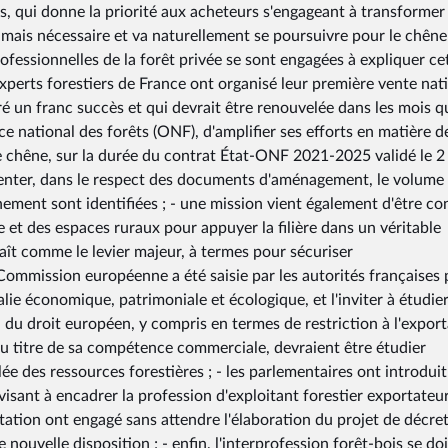
is, qui donne la priorité aux acheteurs s'engageant à transformer
jamais nécessaire et va naturellement se poursuivre pour le chêne
rofessionnelles de la forêt privée se sont engagées à expliquer ce
experts forestiers de France ont organisé leur première vente nat
tré un franc succès et qui devrait être renouvelée dans les mois q
ice national des forêts (ONF), d'amplifier ses efforts en matière d
chêne, sur la durée du contrat État-ONF 2021-2025 validé le 2 j
menter, dans le respect des documents d'aménagement, le volume
nement sont identifiées ; - une mission vient également d'être co
re et des espaces ruraux pour appuyer la filière dans un véritable
aît comme le levier majeur, à termes pour sécuriser
a Commission européenne a été saisie par les autorités françaises
alie économique, patrimoniale et écologique, et l'inviter à étudier
 du droit européen, y compris en termes de restriction à l'expor
 titre de sa compétence commerciale, devraient être étudier
ée des ressources forestières ; - les parlementaires ont introdui
n visant à encadrer la profession d'exploitant forestier exportateur
entation ont engagé sans attendre l'élaboration du projet de décret
nouvelle disposition ; - enfin, l'interprofession forêt-bois se doi