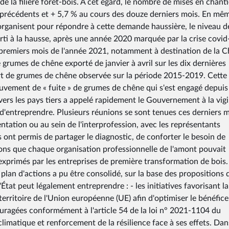
 la filière forêt-bois. À cet égard, le nombre de mises en chanti
s précédents et + 5,7 % au cours des douze derniers mois. En mê
s'organisent pour répondre à cette demande haussière, le niveau d
rti à la hausse, après une année 2020 marquée par la crise covid
 premiers mois de l'année 2021, notamment à destination de la C
 grumes de chêne exporté de janvier à avril sur les dix dernières
rt de grumes de chêne observée sur la période 2015-2019. Cette
uvement de « fuite » de grumes de chêne qui s'est engagé depuis
vers les pays tiers a appelé rapidement le Gouvernement à la vig
le d'entreprendre. Plusieurs réunions se sont tenues ces derniers m
imentation ou au sein de l'interprofession, avec les représentants
ns ont permis de partager le diagnostic, de conforter le besoin de
 actions que chaque organisation professionnelle de l'amont pouvait
xprimés par les entreprises de première transformation de bois. 
 plan d'actions a pu être consolidé, sur la base des propositions 
État peut légalement entreprendre : - les initiatives favorisant la
territoire de l'Union européenne (UE) afin d'optimiser le bénéfice
uragées conformément à l'article 54 de la loi n° 2021-1104 du
limatique et renforcement de la résilience face à ses effets. Dan