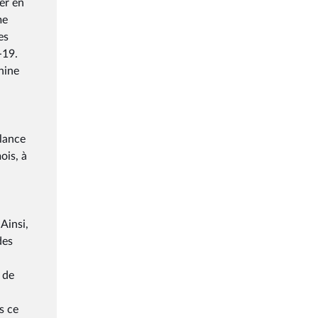
er en
me
es
-19.
hine
ilance
ois, à
Ainsi,
des
 de
s ce