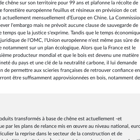
 de chêne sur son territoire pour 99 ans et plafonne la récolte de
ce forestière européenne feuillus et résineux en prévision de cet
nt actuellement mensuellement d'Europe en Chine. La Commissio
lever l'embargo mais ne prévoit aucune clause de sauvegarde de
e temps que la justice s'exprime. Tandis que le temps économiqu
r juridique de l'OMC, l'Union européenne n'est même pas sûre de
time notamment sur un plan écologique. Alors que la France est le
sième producteur mondial et que le bois est devenu une matière
ineté du pays et une clé de la neutralité carbone, il lui demande
in de permettre aux scieries françaises de retrouver confiance en
pourront être suffisamment approvisionnées en bois, notamment de
duits transformés à base de chêne est actuellement -et
e par les plans de relance mis en œuvre au niveau national, eu
iculier la reprise dans le secteur de la construction et de