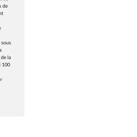
s de
nt
e
s sous
s
 de la
si 100
ur