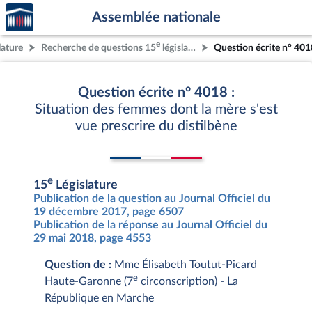
Accèder
Aller au contenu
Aller en bas de la page
Assemblée nationale
à la
page
e
lature
Recherche de questions 15
législature
Question écrite n° 401
d'accueil
Question écrite n° 4018 :
Situation des femmes dont la mère s'est
vue prescrire du distilbène
e
15
Législature
Publication de la question au Journal Officiel du
19 décembre 2017, page 6507
Publication de la réponse au Journal Officiel du
29 mai 2018, page 4553
Question de :
Mme Élisabeth Toutut-Picard
e
Haute-Garonne (7
circonscription) - La
République en Marche