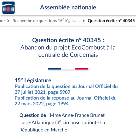
Accèder
Aller au contenu
Aller en bas de la page
Assemblée nationale
à la
page
e
ure
Recherche de questions 15
législature
Question écrite n° 40345
d'accueil
Question écrite n° 40345 :
Abandon du projet EcoCombust à la
centrale de Cordemais
e
15
Législature
Publication de la question au Journal Officiel du
27 juillet 2021, page 5987
Publication de la réponse au Journal Officiel du
22 mars 2022, page 1994
Question de :
Mme Anne-France Brunet
e
Loire-Atlantique (3
circonscription) - La
République en Marche