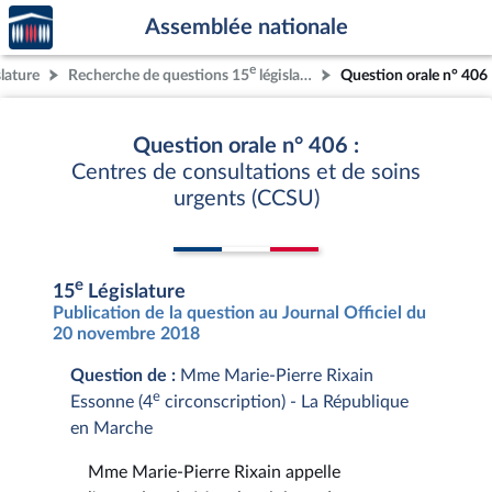
Accèder
Aller au contenu
Aller en bas de la page
Assemblée nationale
à la
page
e
slature
Recherche de questions 15
législature
Question orale n° 406
d'accueil
Question orale n° 406 :
Centres de consultations et de soins
urgents (CCSU)
e
15
Législature
Publication de la question au Journal Officiel du
20 novembre 2018
Question de :
Mme Marie-Pierre Rixain
e
Essonne (4
circonscription) - La République
en Marche
Mme Marie-Pierre Rixain appelle