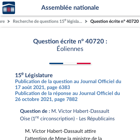
Accèder
Aller au contenu
Aller en bas de la page
Assemblée nationale
à la
page
e
ure
Recherche de questions 15
législature
Question écrite n° 40720
d'accueil
Question écrite n° 40720 :
Éoliennes
e
15
Législature
Publication de la question au Journal Officiel du
17 août 2021, page 6383
Publication de la réponse au Journal Officiel du
26 octobre 2021, page 7882
Question de :
M. Victor Habert-Dassault
re
Oise (1
circonscription) - Les Républicains
M. Victor Habert-Dassault attire
l'attention de Mme la ministre de la