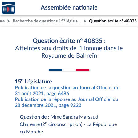
Accèder
Aller au contenu
Aller en bas de la page
Assemblée nationale
à la
page
e
ure
Recherche de questions 15
législature
Question écrite n° 40835
d'accueil
Question écrite n° 40835 :
Atteintes aux droits de l'Homme dans le
Royaume de Bahreïn
e
15
Législature
Publication de la question au Journal Officiel du
31 août 2021, page 6486
Publication de la réponse au Journal Officiel du
28 décembre 2021, page 9222
Question de :
Mme Sandra Marsaud
e
Charente (2
circonscription) - La République
en Marche