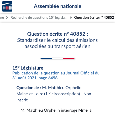
Accèder
Aller au contenu
Aller en bas de la page
Assemblée nationale
à la
page
e
ure
Recherche de questions 15
législature
Question écrite n° 40852
d'accueil
Question écrite n° 40852 :
Standardiser le calcul des émissions
associées au transport aérien
e
15
Législature
Publication de la question au Journal Officiel du
31 août 2021, page 6498
Question de :
M. Matthieu Orphelin
re
Maine-et-Loire (1
circonscription) - Non
inscrit
M. Matthieu Orphelin interroge Mme la