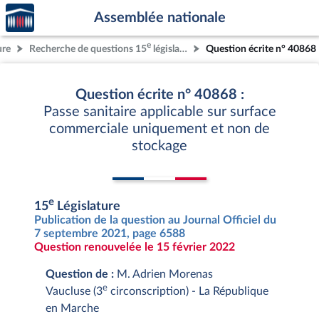
Accèder
Aller au contenu
Aller en bas de la page
Assemblée nationale
à la
page
e
ure
Recherche de questions 15
législature
Question écrite n° 40868
d'accueil
Question écrite n° 40868 :
Passe sanitaire applicable sur surface
commerciale uniquement et non de
stockage
e
15
Législature
Publication de la question au Journal Officiel du
7 septembre 2021, page 6588
Question renouvelée le 15 février 2022
Question de :
M. Adrien Morenas
e
Vaucluse (3
circonscription) - La République
en Marche