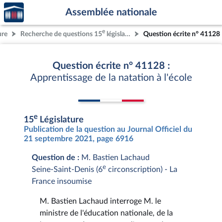
Accèder
Aller au contenu
Aller en bas de la page
Assemblée nationale
à la
page
e
ure
Recherche de questions 15
législature
Question écrite n° 41128
d'accueil
Question écrite n° 41128 :
Apprentissage de la natation à l'école
e
15
Législature
Publication de la question au Journal Officiel du
21 septembre 2021, page 6916
Question de :
M. Bastien Lachaud
e
Seine-Saint-Denis (6
circonscription) - La
France insoumise
M. Bastien Lachaud interroge M. le
ministre de l'éducation nationale, de la