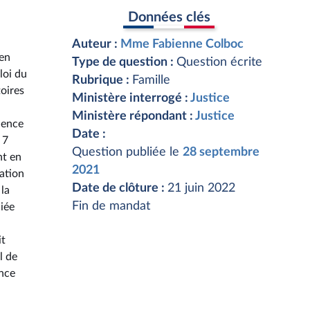
Données clés
Auteur :
Mme Fabienne Colboc
 en
Type de question :
Question écrite
loi du
Rubrique :
Famille
toires
Ministère interrogé :
Justice
Ministère répondant :
Justice
dence
Date :
 7
Question publiée le
28 septembre
nt en
2021
uation
Date de clôture :
21 juin 2022
 la
Fin de mandat
iée
it
l de
ance