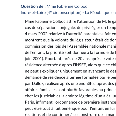
Question de :
Mme Fabienne Colboc
e
Indre-et-Loire (4
circonscription) - La République e
Mme Fabienne Colboc attire l'attention de M. le gard
cas de séparation conjugale, de privilégier un temps
4 mars 2002 relative à l'autorité parentale a fait e
montrent que la volonté du législateur était de don
commission des lois de l'Assemblée nationale manif
de l'enfant, la priorité soit donnée à la formule d
juin 2001). Pourtant, près de 20 ans après le vote 
résidence alternée d'après l'INSEE, alors que ce chi
ne peut s'expliquer uniquement en avançant le dési
demande de résidence alternée formulée par le pè
par Dalloz, réalisée après une enquête auprès des ju
affaires familiales sont plutôt favorables au princi
chez les justiciables la crainte légitime d'un aléa j
Paris, infirmant l'ordonnance de première instance
peut être tout à fait bénéfique pour l'enfant en l
relations et de continuer à se construire de la man