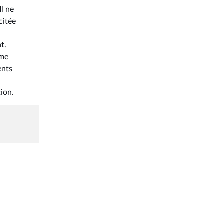
Il ne
citée
t.
ême
ents
ion.