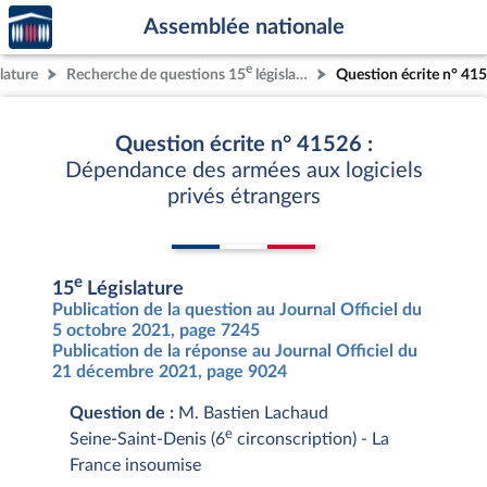
Accèder
Aller au contenu
Aller en bas de la page
Assemblée nationale
à la
page
e
lature
Recherche de questions 15
législature
Question écrite n° 41
d'accueil
Question écrite n° 41526 :
Dépendance des armées aux logiciels
privés étrangers
e
15
Législature
Publication de la question au Journal Officiel du
5 octobre 2021, page 7245
Publication de la réponse au Journal Officiel du
21 décembre 2021, page 9024
Question de :
M. Bastien Lachaud
e
Seine-Saint-Denis (6
circonscription) - La
France insoumise