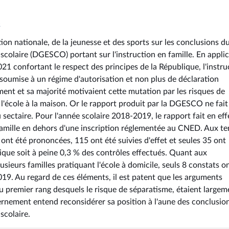
s
ion nationale, de la jeunesse et des sports sur les conclusions d
 scolaire (DGESCO) portant sur l'instruction en famille. En appli
021 confortant le respect des principes de la République, l'instru
, soumise à un régime d'autorisation et non plus de déclaration
ent et sa majorité motivaient cette mutation par les risques de
l'école à la maison. Or le rapport produit par la DGESCO ne fait
u sectaire. Pour l'année scolaire 2018-2019, le rapport fait en eff
 famille en dehors d'une inscription réglementée au CNED. Aux t
ont été prononcées, 115 ont été suivies d'effet et seules 35 ont
ique soit à peine 0,3 % des contrôles effectués. Quant aux
lusieurs familles pratiquant l'école à domicile, seuls 8 constats o
19. Au regard de ces éléments, il est patent que les arguments
au premier rang desquels le risque de séparatisme, étaient largem
vernement entend reconsidérer sa position à l'aune des conclusio
scolaire.