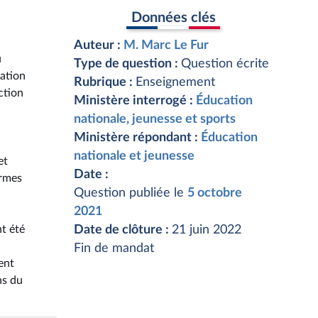
Données clés
Auteur :
M. Marc Le Fur
u
Type de question :
Question écrite
cation
Rubrique :
Enseignement
ction
Ministère interrogé :
Éducation
nationale, jeunesse et sports
Ministère répondant :
Éducation
nationale et jeunesse
et
Date :
ermes
Question publiée le
5 octobre
2021
nt été
Date de clôture :
21 juin 2022
Fin de mandat
ent
ns du