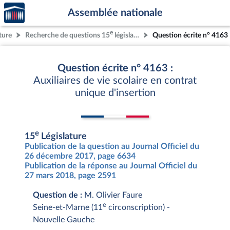
Accèder
Aller au contenu
Aller en bas de la page
Assemblée nationale
à la
page
e
ture
Recherche de questions 15
législature
Question écrite n° 4163
d'accueil
Question écrite n° 4163 :
Auxiliaires de vie scolaire en contrat
unique d'insertion
e
15
Législature
Publication de la question au Journal Officiel du
26 décembre 2017, page 6634
Publication de la réponse au Journal Officiel du
27 mars 2018, page 2591
Question de :
M. Olivier Faure
e
Seine-et-Marne (11
circonscription) -
Nouvelle Gauche