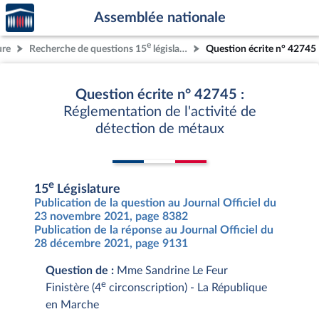
Accèder
Aller au contenu
Aller en bas de la page
Assemblée nationale
à la
page
e
ure
Recherche de questions 15
législature
Question écrite n° 42745
d'accueil
Question écrite n° 42745 :
Réglementation de l'activité de
détection de métaux
e
15
Législature
Publication de la question au Journal Officiel du
23 novembre 2021, page 8382
Publication de la réponse au Journal Officiel du
28 décembre 2021, page 9131
Question de :
Mme Sandrine Le Feur
e
Finistère (4
circonscription) - La République
en Marche