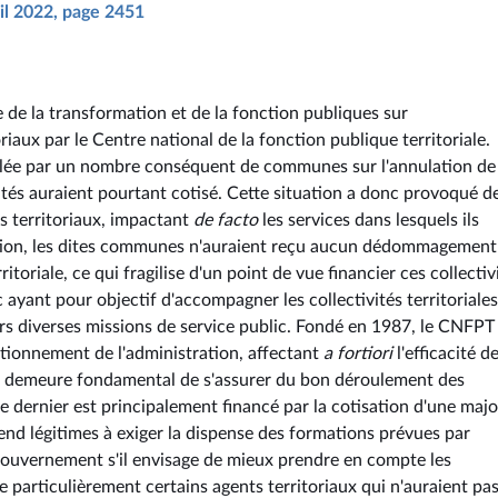
ril 2022, page 2451
e de la transformation et de la fonction publiques sur
aux par le Centre national de la fonction publique territoriale.
pellée par un nombre conséquent de communes sur l'annulation de
ités auraient pourtant cotisé. Cette situation a donc provoqué d
s territoriaux, impactant
de facto
les services dans lesquels ils
tuation, les dites communes n'auraient reçu aucun dédommagement
toriale, ce qui fragilise d'un point de vue financier ces collectiv
 ayant pour objectif d'accompagner les collectivités territoriales,
rs diverses missions de service public. Fondé en 1987, le CNFPT
tionnement de l'administration, affectant
a fortiori
l'efficacité d
i il demeure fondamental de s'assurer du bon déroulement des
e dernier est principalement financé par la cotisation d'une majo
s rend légitimes à exiger la dispense des formations prévues par
Gouvernement s'il envisage de mieux prendre en compte les
 particulièrement certains agents territoriaux qui n'auraient pa