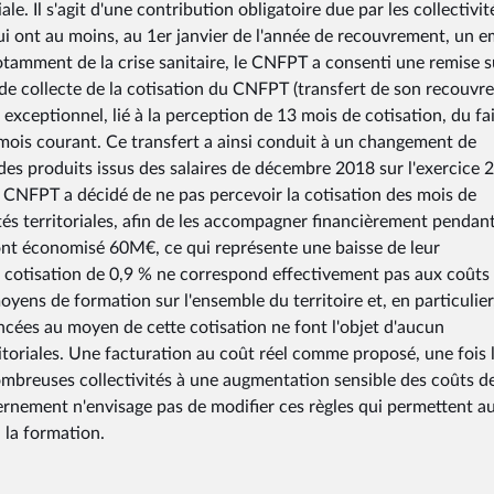
ale. Il s'agit d'une contribution obligatoire due par les collectivit
qui ont au moins, au 1er janvier de l'année de recouvrement, un e
otamment de la crise sanitaire, le CNFPT a consenti une remise s
 de collecte de la cotisation du CNFPT (transfert de son recouv
exceptionnel, lié à la perception de 13 mois de cotisation, du fa
mois courant. Ce transfert a ainsi conduit à un changement de
es produits issus des salaires de décembre 2018 sur l'exercice 
e CNFPT a décidé de ne pas percevoir la cotisation des mois de
és territoriales, afin de les accompagner financièrement pendant
les ont économisé 60M€, ce qui représente une baisse de leur
 cotisation de 0,9 % ne correspond effectivement pas aux coûts 
yens de formation sur l'ensemble du territoire et, en particulier
nancées au moyen de cette cotisation ne font l'objet d'aucun
toriales. Une facturation au coût réel comme proposé, une fois 
ombreuses collectivités à une augmentation sensible des coûts d
rnement n'envisage pas de modifier ces règles qui permettent a
à la formation.