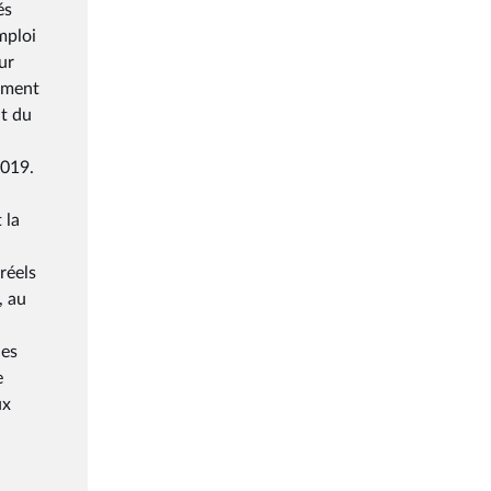
és
mploi
ur
rement
it du
2019.
 la
réels
, au
les
e
ux