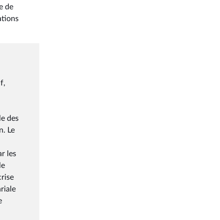
e de
ations
f,
le des
n. Le
r les
le
crise
riale
e