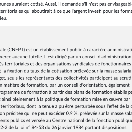
es auraient cotisé. Aussi, il demande s'il n'est pas envisageabl
erritoriales qui aboutirait à ce que l'argent investi pour les form
ieu.
iale (CNFPT) est un établissement public à caractère administrati
exerce aucune tutelle. Il est dirigé par un conseil d'administration
s territoriales et des organisations syndicales de fonctionnaires
a fixation du taux de la cotisation prélevée sur la masse salaria
et, seuls les représentants des collectivités participent au scruti
 en matière de formation, par un conseil d'orientation, également
rogramme de formation à partir des plans de formation établis pa
nt ainsi pleinement à la politique de formation mise en œuvre par 
ritoriaux, dont la tenue a pu être perturbée sous l'effet de la 
ion précitée qui ne peut excéder 0,9 %, prélevée sur la masse sala
ements publics et versée au Centre national de la fonction publiqu
e 12-2 de la loi n° 84-53 du 26 janvier 1984 portant dispositions