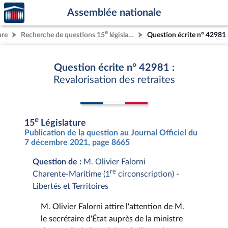
Accèder
Aller au contenu
Aller en bas de la page
Assemblée nationale
à la
page
e
ure
Recherche de questions 15
législature
Question écrite n° 42981
d'accueil
Question écrite n° 42981 :
Revalorisation des retraites
e
15
Législature
Publication de la question au Journal Officiel du
7 décembre 2021, page 8665
Question de :
M. Olivier Falorni
re
Charente-Maritime (1
circonscription) -
Libertés et Territoires
M. Olivier Falorni attire l'attention de M.
le secrétaire d'État auprès de la ministre