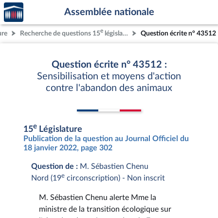
Accèder
Aller au contenu
Aller en bas de la page
Assemblée nationale
à la
page
e
ure
Recherche de questions 15
législature
Question écrite n° 43512
d'accueil
Question écrite n° 43512 :
Sensibilisation et moyens d'action
contre l'abandon des animaux
e
15
Législature
Publication de la question au Journal Officiel du
18 janvier 2022, page 302
Question de :
M. Sébastien Chenu
e
Nord (19
circonscription) - Non inscrit
M. Sébastien Chenu alerte Mme la
ministre de la transition écologique sur