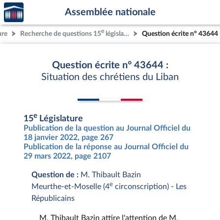
Accèder
Aller au contenu
Aller en bas de la page
Assemblée nationale
à la
page
e
ure
Recherche de questions 15
législature
Question écrite n° 43644
d'accueil
Question écrite n° 43644 :
Situation des chrétiens du Liban
e
15
Législature
Publication de la question au Journal Officiel du
18 janvier 2022, page 267
Publication de la réponse au Journal Officiel du
29 mars 2022, page 2107
Question de :
M. Thibault Bazin
e
Meurthe-et-Moselle (4
circonscription) - Les
Républicains
M. Thibault Bazin attire l'attention de M.