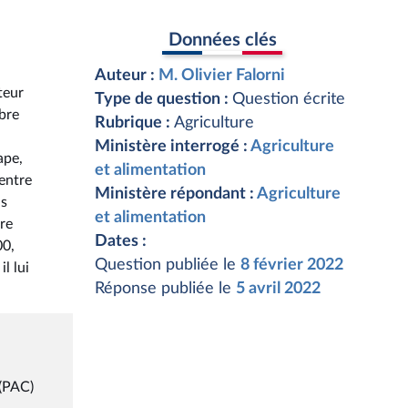
Données clés
Auteur :
M. Olivier Falorni
lteur
Type de question :
Question écrite
mbre
Rubrique :
Agriculture
Ministère interrogé :
Agriculture
ape,
et alimentation
 entre
Ministère répondant :
Agriculture
as
et alimentation
tre
Dates :
00,
Question publiée le
8 février 2022
l lui
Réponse publiée le
5 avril 2022
 (PAC)