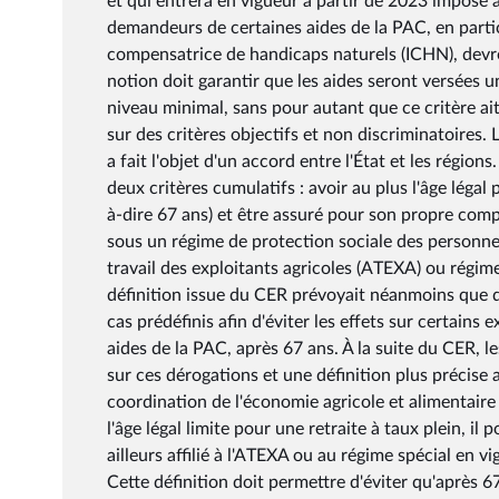
et qui entrera en vigueur à partir de 2023 impose 
demandeurs de certaines aides de la PAC, en particu
compensatrice de handicaps naturels (ICHN), devron
notion doit garantir que les aides seront versées 
niveau minimal, sans pour autant que ce critère ait l
sur des critères objectifs et non discriminatoires
a fait l'objet d'un accord entre l'État et les région
deux critères cumulatifs : avoir au plus l'âge légal 
à-dire 67 ans) et être assuré pour son propre compt
sous un régime de protection sociale des personne
travail des exploitants agricoles (ATEXA) ou régime
définition issue du CER prévoyait néanmoins que d
cas prédéfinis afin d'éviter les effets sur certains 
aides de la PAC, après 67 ans. À la suite du CER, le
sur ces dérogations et une définition plus précise 
coordination de l'économie agricole et alimentair
l'âge légal limite pour une retraite à taux plein, il
ailleurs affilié à l'ATEXA ou au régime spécial en vig
Cette définition doit permettre d'éviter qu'après 67