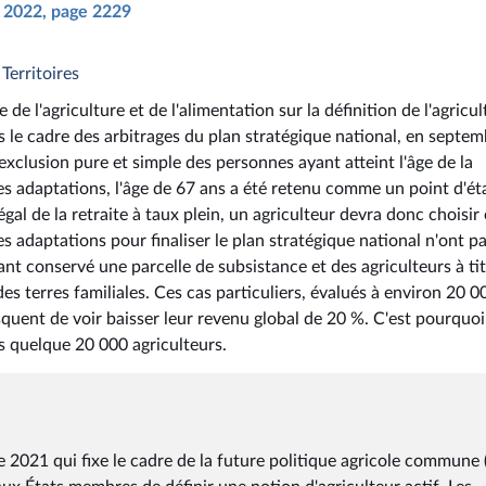
il 2022, page 2229
 Territoires
e de l'agriculture et de l'alimentation sur la définition de l'agricu
s le cadre des arbitrages du plan stratégique national, en septe
exclusion pure et simple des personnes ayant atteint l'âge de la
res adaptations, l'âge de 67 ans a été retenu comme un point d'ét
l de la retraite à taux plein, un agriculteur devra donc choisir
s adaptations pour finaliser le plan stratégique national n'ont p
yant conservé une parcelle de subsistance et des agriculteurs à ti
des terres familiales. Ces cas particuliers, évalués à environ 20 0
quent de voir baisser leur revenu global de 20 %. C'est pourquoi i
s quelque 20 000 agriculteurs.
2021 qui fixe le cadre de la future politique agricole commune