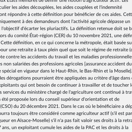
aux États membres de définir une notion d'agriculteur actif. Les
lier les aides découplées, les aides couplées et l'indemnité
t répondre à cette définition pour bénéficier de ces aides. Cet
uniquement à des demandeurs dont l'activité agricole dépasse un
'objectif d'écarter les pluriactifs. La définition retenue doit se 
. Lors du comité État-région (CER) du 10 novembre 2021, une défi
s. Cette définition, en ce qui concerne la métropole, était basée su
pour une retraite à taux plein quel que soit le régime de retraite (
e contre les accidents du travail et les maladies professionnelle
s non salariées des professions agricoles [assurance accident du
 spécial en vigueur dans le Haut-Rhin, le Bas-Rhin et la Moselle]
es dérogations pourraient être appliquées au critère d'âge dans
exploitants qui ont besoin de continuer à travailler et de toucher l
s services du ministère chargé de l'agriculture ont continué à trav
a été proposée lors du conseil supérieur d'orientation et de
e (CSO) du 20 décembre 2021. Dans le cas où le bénéficiaire a dé
 pourra toujours être considéré comme agriculteur actif (s'il est pa
ueur en Alsace-Moselle) s'il n'a pas fait valoir ses droits à la retra
 ans, un exploitant cumule les aides de la PAC et les droits à la