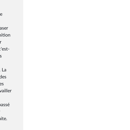
te
baser
nition
r
c'est-
s
. La
 des
es
ailler
passé
r
ite.