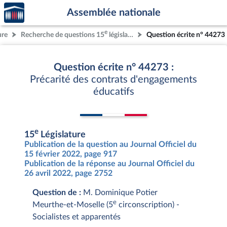
Accèder
Aller au contenu
Aller en bas de la page
Assemblée nationale
à la
page
e
ure
Recherche de questions 15
législature
Question écrite n° 44273
d'accueil
Question écrite n° 44273 :
Précarité des contrats d'engagements
éducatifs
e
15
Législature
Publication de la question au Journal Officiel du
15 février 2022, page 917
Publication de la réponse au Journal Officiel du
26 avril 2022, page 2752
Question de :
M. Dominique Potier
e
Meurthe-et-Moselle (5
circonscription) -
Socialistes et apparentés