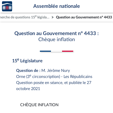
Accèder
Aller au contenu
Aller en bas de la page
Assemblée nationale
à la
page
e
herche de questions 15
législature
Question au Gouvernement n° 4433
d'accueil
Question au Gouvernement n° 4433 :
Chèque inflation
e
15
Législature
Question de :
M. Jérôme Nury
e
Orne (3
circonscription) - Les Républicains
Question posée en séance, et publiée le 27
octobre 2021
CHÈQUE INFLATION