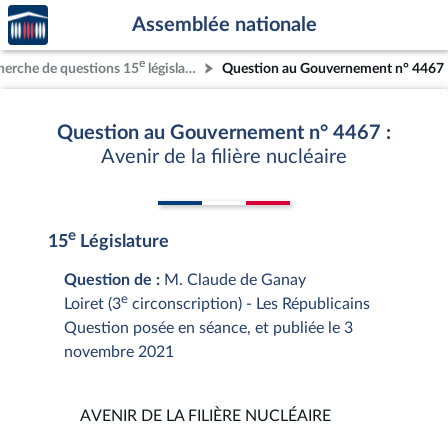
Accèder
Aller au contenu
Aller en bas de la page
Assemblée nationale
à la
page
e
herche de questions 15
législature
Question au Gouvernement n° 4467
d'accueil
Question au Gouvernement n° 4467 :
Avenir de la filière nucléaire
e
15
Législature
Question de :
M. Claude de Ganay
e
Loiret (3
circonscription) - Les Républicains
Question posée en séance, et publiée le 3
novembre 2021
AVENIR DE LA FILIÈRE NUCLÉAIRE