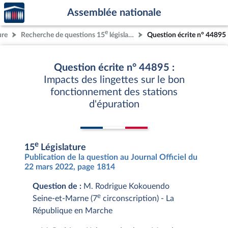
Accèder
Aller au contenu
Aller en bas de la page
Assemblée nationale
à la
page
e
ure
Recherche de questions 15
législature
Question écrite n° 44895
d'accueil
Question écrite n° 44895 :
Impacts des lingettes sur le bon
fonctionnement des stations
d'épuration
e
15
Législature
Publication de la question au Journal Officiel du
22 mars 2022, page 1814
Question de :
M. Rodrigue Kokouendo
e
Seine-et-Marne (7
circonscription) - La
République en Marche