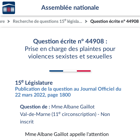
Accèder
Aller au contenu
Aller en bas de la page
Assemblée nationale
à la
page
e
ure
Recherche de questions 15
législature
Question écrite n° 44908
d'accueil
Question écrite n° 44908 :
Prise en charge des plaintes pour
violences sexistes et sexuelles
e
15
Législature
Publication de la question au Journal Officiel du
22 mars 2022, page 1800
Question de :
Mme Albane Gaillot
e
Val-de-Marne (11
circonscription) - Non
inscrit
Mme Albane Gaillot appelle l'attention