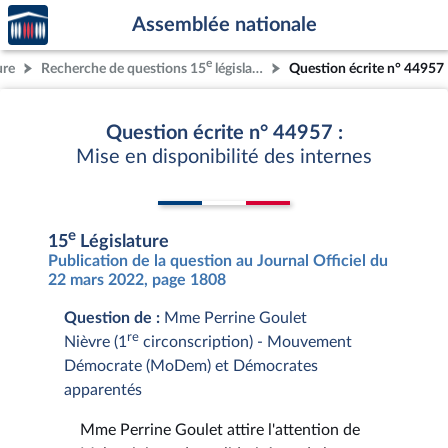
Accèder
Aller au contenu
Aller en bas de la page
Assemblée nationale
à la
page
e
ure
Recherche de questions 15
législature
Question écrite n° 44957
d'accueil
Question écrite n° 44957 :
Mise en disponibilité des internes
e
15
Législature
Publication de la question au Journal Officiel du
22 mars 2022, page 1808
Question de :
Mme Perrine Goulet
re
Nièvre (1
circonscription) - Mouvement
Démocrate (MoDem) et Démocrates
apparentés
Mme Perrine Goulet attire l'attention de