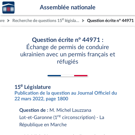
Accèder
Aller au contenu
Aller en bas de la page
Assemblée nationale
à la
page
e
ure
Recherche de questions 15
législature
Question écrite n° 44971
d'accueil
Question écrite n° 44971 :
Échange de permis de conduire
ukrainien avec un permis français et
réfugiés
e
15
Législature
Publication de la question au Journal Officiel du
22 mars 2022, page 1800
Question de :
M. Michel Lauzzana
re
Lot-et-Garonne (1
circonscription) - La
République en Marche