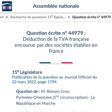
Accèder
Aller au contenu
Aller en bas de la page
Assemblée nationale
à la
page
e
ure
Recherche de questions 15
législature
Question écrite n° 44979
d'accueil
Question écrite n° 44979 :
Déduction de la TVA française
encourue par des sociétés établies en
France
e
15
Législature
Publication de la question au Journal Officiel du
22 mars 2022, page 1794
Question de :
M. Romain Grau
re
Pyrénées-Orientales (1
circonscription) - La
République en Marche