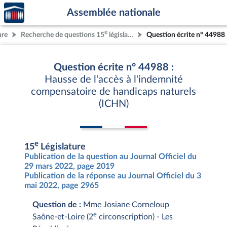
Accèder
Aller au contenu
Aller en bas de la page
Assemblée nationale
à la
page
e
ure
Recherche de questions 15
législature
Question écrite n° 44988
d'accueil
Question écrite n° 44988 :
Hausse de l'accès à l'indemnité
compensatoire de handicaps naturels
(ICHN)
e
15
Législature
Publication de la question au Journal Officiel du
29 mars 2022, page 2019
Publication de la réponse au Journal Officiel du 3
mai 2022, page 2965
Question de :
Mme Josiane Corneloup
e
Saône-et-Loire (2
circonscription) - Les