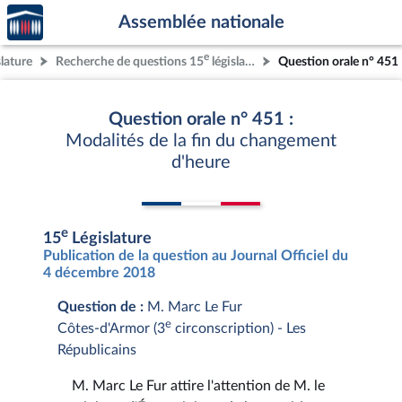
Accèder
Aller au contenu
Aller en bas de la page
Assemblée nationale
à la
page
e
slature
Recherche de questions 15
législature
Question orale n° 451
d'accueil
Question orale n° 451 :
Modalités de la fin du changement
d'heure
e
15
Législature
Publication de la question au Journal Officiel du
4 décembre 2018
Question de :
M. Marc Le Fur
e
Côtes-d'Armor (3
circonscription) - Les
Républicains
M. Marc Le Fur attire l'attention de M. le