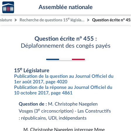
Accèder
Aller au contenu
Aller en bas de la page
Assemblée nationale
à la
page
e
slature
Recherche de questions 15
législature
Question écrite n° 45
d'accueil
Question écrite n° 455 :
Déplafonnement des congés payés
e
15
Législature
Publication de la question au Journal Officiel du
1er août 2017, page 4020
Publication de la réponse au Journal Officiel du
10 octobre 2017, page 4861
Question de :
M. Christophe Naegelen
e
Vosges (3
circonscription) - Les Constructifs
: républicains, UDI, indépendants
M. Christophe Naegelen interroge Mme