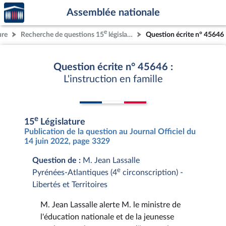
Accèder
Aller au contenu
Aller en bas de la page
Assemblée nationale
à la
page
e
ure
Recherche de questions 15
législature
Question écrite n° 45646
d'accueil
Question écrite n° 45646 :
L'instruction en famille
e
15
Législature
Publication de la question au Journal Officiel du
14 juin 2022, page 3329
Question de :
M. Jean Lassalle
e
Pyrénées-Atlantiques (4
circonscription) -
Libertés et Territoires
M. Jean Lassalle alerte M. le ministre de
l'éducation nationale et de la jeunesse