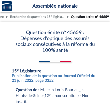
Accèder
Aller au contenu
Aller en bas de la page
Assemblée nationale
à la
page
e
ure
Recherche de questions 15
législature
Question écrite n° 45659
d'accueil
Question écrite n° 45659 :
Dépenses d'optique des assurés
sociaux consécutives à la réforme du
100% santé
e
15
Législature
Publication de la question au Journal Officiel du
21 juin 2022, page 3352
Question de :
M. Jean-Louis Bourlanges
e
Hauts-de-Seine (12
circonscription) - Non
inscrit