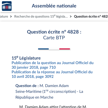
Accèder
Aller au contenu
Aller en bas de la page
Assemblée nationale
à la
page
e
lature
Recherche de questions 15
législature
Question écrite n° 482
d'accueil
Question écrite n° 4828 :
Carte BTP
e
15
Législature
Publication de la question au Journal Officiel du
30 janvier 2018, page 710
Publication de la réponse au Journal Officiel du
10 avril 2018, page 3092
Question de :
M. Damien Adam
re
Seine-Maritime (1
circonscription) - La
République en Marche
M. Damien Adam attire l'attention de M.