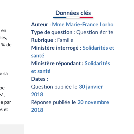
Données clés
Auteur :
Mme Marie-France Lorho
é en
Type de question :
Question écrite
nes,
Rubrique :
Famille
1 % de
Ministère interrogé :
Solidarités et
santé
Ministère répondant :
Solidarités
et santé
e sa
Dates :
Question publiée le
30 janvier
ppe
2018
 M.
ue par
Réponse publiée le
20 novembre
s et
2018