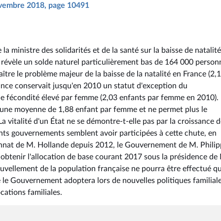
novembre 2018, page 10491
 ministre des solidarités et de la santé sur la baisse de natalit
 révèle un solde naturel particulièrement bas de 164 000 person
aître le problème majeur de la baisse de la natalité en France (2,
rance conservait jusqu'en 2010 un statut d'exception du
de fécondité élevé par femme (2,03 enfants par femme en 2010).
à une moyenne de 1,88 enfant par femme et ne permet plus le
La vitalité d'un État ne se démontre-t-elle pas par la croissance d
ents gouvernements semblent avoir participées à cette chute, en
ennat de M. Hollande depuis 2012, le Gouvernement de M. Phili
r obtenir l'allocation de base courant 2017 sous la présidence de
nouvellement de la population française ne pourra être effectué q
 le Gouvernement adoptera lors de nouvelles politiques familiale
cations familiales.