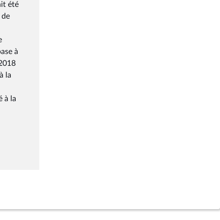
it été
 de
e
base à
 2018
à la
 à la