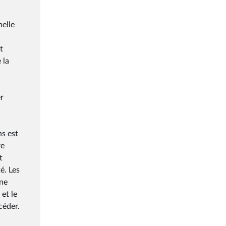
nelle
t
 la
r
ns est
re
t
é. Les
une
 et le
céder.