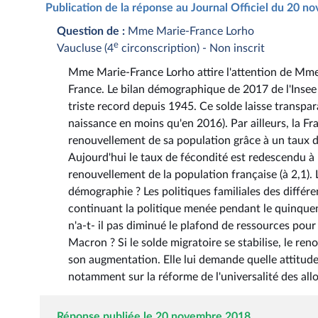
Publication de la réponse au Journal Officiel du 20 
Question de :
Mme Marie-France Lorho
e
Vaucluse (4
circonscription) - Non inscrit
Mme Marie-France Lorho attire l'attention de Mme la
France. Le bilan démographique de 2017 de l'Insee
triste record depuis 1945. Ce solde laisse transpar
naissance en moins qu'en 2016). Par ailleurs, la F
renouvellement de sa population grâce à un taux 
Aujourd'hui le taux de fécondité est redescendu 
renouvellement de la population française (à 2,1). 
démographie ? Les politiques familiales des différ
continuant la politique menée pendant le quinqu
n'a-t- il pas diminué le plafond de ressources pou
Macron ? Si le solde migratoire se stabilise, le re
son augmentation. Elle lui demande quelle attitude
notamment sur la réforme de l'universalité des allo
Réponse publiée le 20 novembre 2018