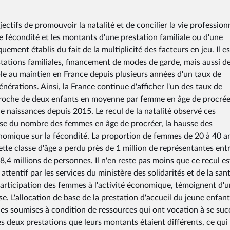
ectifs de promouvoir la natalité et de concilier la vie profession
 de fécondité et les montants d'une prestation familiale ou d'une
uement établis du fait de la multiplicité des facteurs en jeu. Il es
estations familiales, financement de modes de garde, mais aussi de
ble au maintien en France depuis plusieurs années d'un taux de
érations. Ainsi, la France continue d'afficher l'un des taux de
 proche de deux enfants en moyenne par femme en âge de procrée
 naissances depuis 2015. Le recul de la natalité observé ces
sse du nombre des femmes en âge de procréer, la hausse des
conomique sur la fécondité. La proportion de femmes de 20 à 40 a
tte classe d'âge a perdu près de 1 million de représentantes ent
8,4 millions de personnes. Il n'en reste pas moins que ce recul es
attentif par les services du ministère des solidarités et de la sant
articipation des femmes à l'activité économique, témoignent d'
se. L'allocation de base de la prestation d'accueil du jeune enfant
les soumises à condition de ressources qui ont vocation à se suc
es deux prestations que leurs montants étaient différents, ce qui