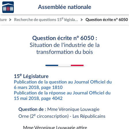
Accèder
Aller au contenu
Aller en bas de la page
Assemblée nationale
à la
page
e
ture
Recherche de questions 15
législature
Question écrite n° 6050
d'accueil
Question écrite n° 6050 :
Situation de l'industrie de la
transformation du bois
e
15
Législature
Publication de la question au Journal Officiel du
6 mars 2018, page 1810
Publication de la réponse au Journal Officiel du
15 mai 2018, page 4042
Question de :
Mme Véronique Louwagie
e
Orne (2
circonscription) - Les Républicains
Mme Véronique Louwagie attire