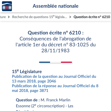
Accèder
Aller au contenu
Aller en bas de la page
Assemblée nationale
à la
page
e
ture
Recherche de questions 15
législature
Question écrite n° 6210
d'accueil
Question écrite n° 6210 :
Conséquences de l'abrogation de
l'article 1er du décret n° 83-1025 du
28/11/1983
e
15
Législature
Publication de la question au Journal Officiel du
13 mars 2018, page 2046
Publication de la réponse au Journal Officiel du 8
mai 2018, page 3871
Question de :
M. Franck Marlin
e
Essonne (2
circonscription) - Les